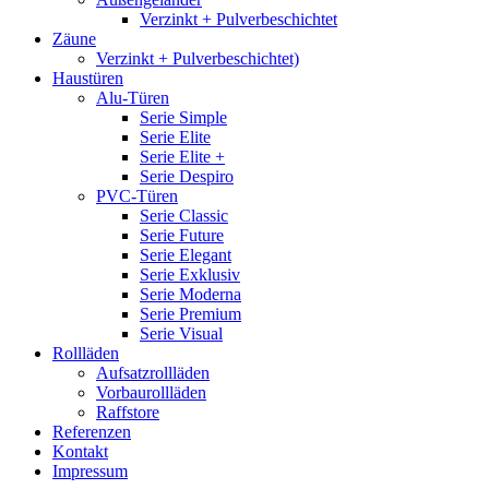
Verzinkt + Pulverbeschichtet
Zäune
Verzinkt + Pulverbeschichtet)
Haustüren
Alu-Türen
Serie Simple
Serie Elite
Serie Elite +
Serie Despiro
PVC-Türen
Serie Classic
Serie Future
Serie Elegant
Serie Exklusiv
Serie Moderna
Serie Premium
Serie Visual
Rollläden
Aufsatzrollläden
Vorbaurollläden
Raffstore
Referenzen
Kontakt
Impressum