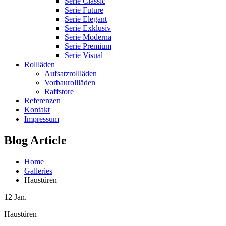
Serie Classic
Serie Future
Serie Elegant
Serie Exklusiv
Serie Moderna
Serie Premium
Serie Visual
Rollläden
Aufsatzrollläden
Vorbaurollläden
Raffstore
Referenzen
Kontakt
Impressum
Blog Article
Home
Galleries
Haustüren
12
Jan.
Haustüren