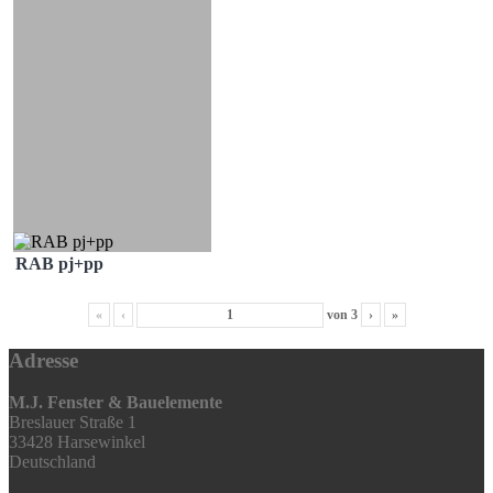
RAB pj+pp
«
‹
von
3
›
»
Adresse
M.J. Fenster & Bauelemente
Breslauer Straße 1
33428 Harsewinkel
Deutschland