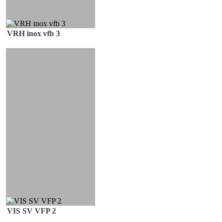
VRH inox vfb 3
VIS SV VFP 2