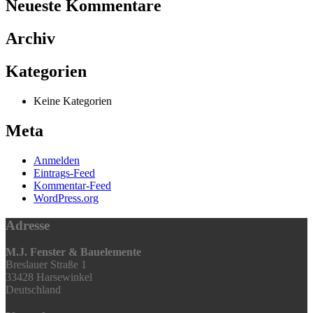
Neueste Kommentare
Archiv
Kategorien
Keine Kategorien
Meta
Anmelden
Eintrags-Feed
Kommentar-Feed
WordPress.org
Adresse
M.J. Fenster & Bauelemente
Breslauer Straße 1
33428 Harsewinkel
Deutschland