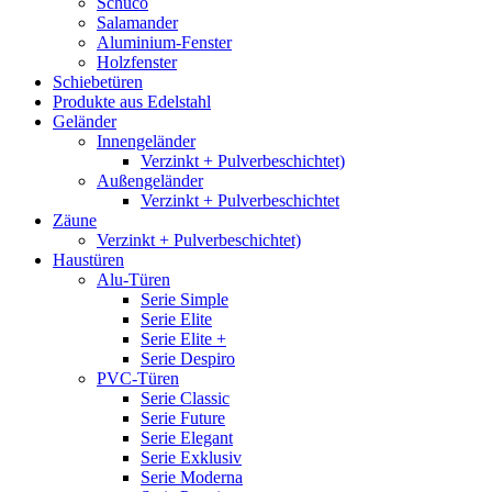
Schüco
Salamander
Aluminium-Fenster
Holzfenster
Schiebetüren
Produkte aus Edelstahl
Geländer
Innengeländer
Verzinkt + Pulverbeschichtet)
Außengeländer
Verzinkt + Pulverbeschichtet
Zäune
Verzinkt + Pulverbeschichtet)
Haustüren
Alu-Türen
Serie Simple
Serie Elite
Serie Elite +
Serie Despiro
PVC-Türen
Serie Classic
Serie Future
Serie Elegant
Serie Exklusiv
Serie Moderna